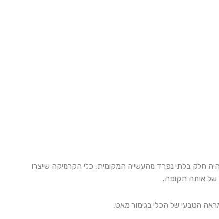
מנורת שולחן. עשויה מכלי קרמיקה מקורי שנוצר במפעל הקרמיקה "ברור חיל" – מפעל שפעל בקיבוץ ברור חיל משנות ה- 60-80 והיה חלק בלתי נפרד מהעשייה המקומית. כלי הקרמיקה שייצרו
ת של אותה תקופה.
מראה הטבעי של הכלי בגימור מאט.