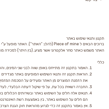
תקנון ותנאי שימוש באתר
ברוכים הבאים ל Piece of mine (להלן: “האתר”). האתר מופעל ע”י טלי צלניק (להלן: “הנהלת האתר” או “החברה”).
האתר משמש כאתר סחר אלקטרוני אשר מציע, (בין היתר) למכירה מוצרי
כללי
האמור בתקנון זה מתייחס באופן שווה לבני שני המינים, וה
הוראות תקנון זה ותנאי השימוש המופיעים באתר מגדירים 
את הזמנת המוצרים מן האתר ומעידים על הסכמת המזמין, 
החברה רשאית בכל עת, על פי שיקול דעתה הבלעדי, לעדכ
תנאים אלה חלים על השימוש באתר ובשירותים הכלולים בו 
הם חלים על השימוש באתר, בין באמצעות רשת האינטרנט 
אין באמור בתקנון זה כדי לגרוע מהוראות חוק הגנת הצרכן, התשמ”א-1981 (להלן: “חוק הגנת הצרכן”) והתקנות אשר הותקנו מכו